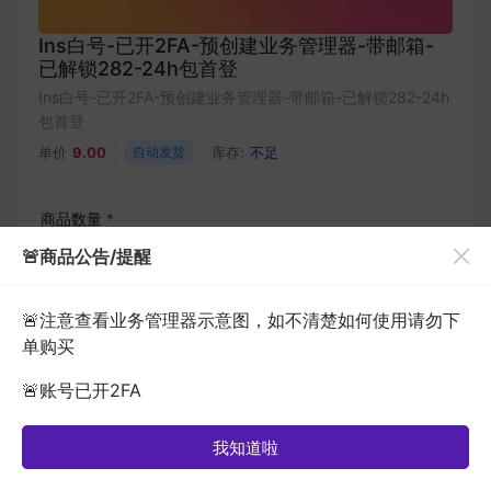
Ins白号-已开2FA-预创建业务管理器-带邮箱-
已解锁282-24h包首登
Ins白号-已开2FA-预创建业务管理器-带邮箱-已解锁282-24h
包首登
单价
9.00
自动发货
库存:
不足
商品数量
*
🚨商品公告/提醒
🚨注意查看业务管理器示意图，如不清楚如何使用请勿下
支付方式
*
单购买
钱包余额
🚨账号已开2FA
USDT [TRC20]
我知道啦
商品
帮助
订单
我的