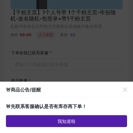
【千粉主页】1个人号带 1个千粉主页-年份随
机-改名随机-包登录+带1千粉主页
此账号登录后立即把主页授权给其他账户备份管理
单价
99.00
人工发货
库存:
63
下单前我已联系客服
*
请输入下单前我已联系客服
商品数量
*
🚨商品公告/提醒
🚨先联系客服确认是否有库存再下单！
支付方式
*
我知道啦
钱包余额
商品
帮助
订单
我的