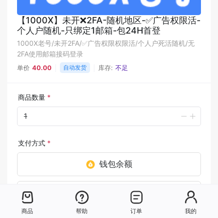
【1000X】未开❌2FA-随机地区-✅广告权限活-
个人户随机-只绑定1邮箱-包24H首登
1000X老号/未开2FA/✅广告权限权限活/个人户死活随机/无
2FA使用邮箱接码登录
单价
40.00
自动发货
库存:
不足
商品数量
*
支付方式
*
钱包余额
USDT [TRC20]
商品
帮助
订单
我的